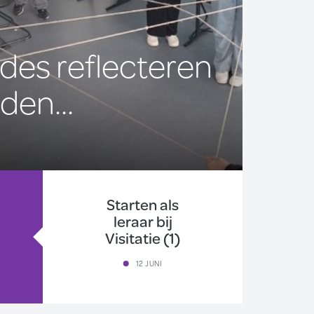
des reflecteren
6 
den...
naa
05 JUNI
Starten als
leraar bij
Visitatie (1)
12 JUNI