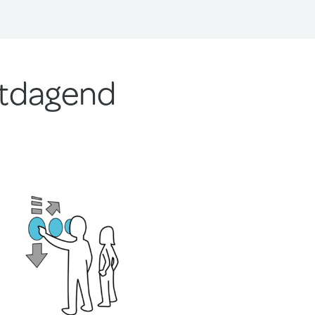
itdagend