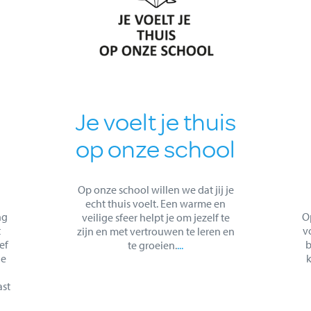
Je voelt je thuis
op onze school
Op onze school willen we dat jij je
echt thuis voelt. Een warme en
ng
Op
veilige sfeer helpt je om jezelf te
t
v
zijn en met vertrouwen te leren en
ef
b
te groeien.
...
je
k
ast