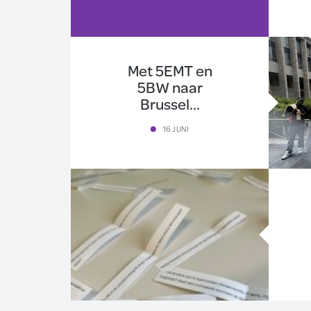
Met 5EMT en
5BW naar
Brussel...
16 JUNI
isatie
tsen
!
R