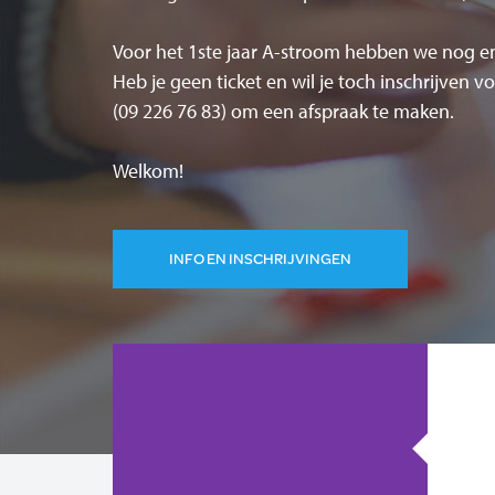
Voor het 1ste jaar A-stroom hebben we nog enk
Heb je geen ticket en wil je toch inschrijven 
(09 226 76 83) om een afspraak te maken.
Welkom!
INFO EN INSCHRIJVINGEN
he
T
R