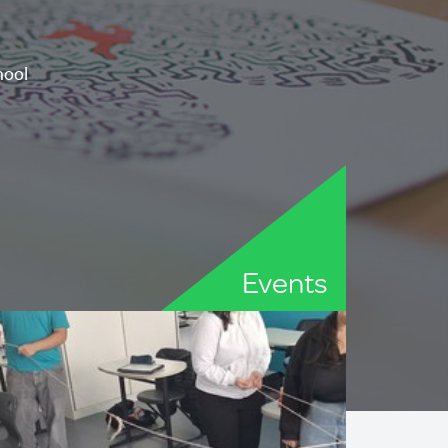
hool
Events