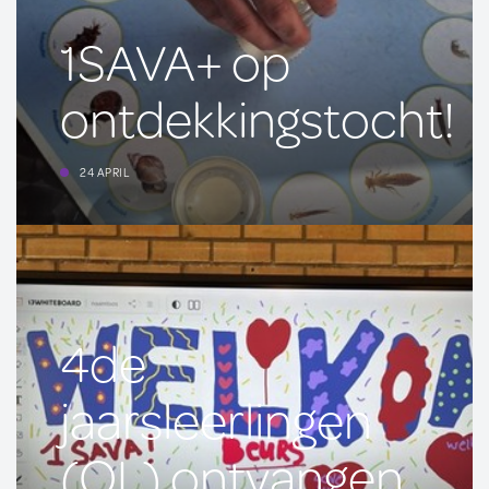
1SAVA+ op
ontdekkingstocht!
24 APRIL
4de
jaarsleerlingen
(OL) ontvangen