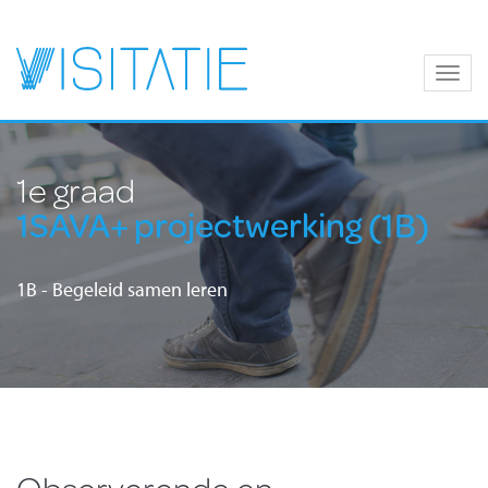
Togg
navig
1e graad
1SAVA+ projectwerking (1B)
1B - Begeleid samen leren
Observerende en