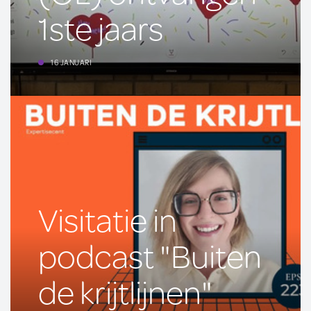
1ste jaars
16 JANUARI
Visitatie in
podcast "Buiten
de krijtlijnen"