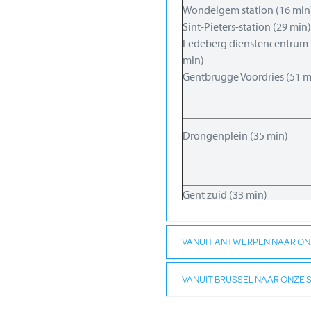
Wondelgem station (16 min
Sint-Pieters-station (29 min)
Ledeberg dienstencentrum 
min)
Gentbrugge Voordries (51 m
Drongenplein (35 min)
Gent zuid (33 min)
Melle Pêcherstraat (45 min)
VANUIT ANTWERPEN NAAR ONZ
Evergem spoorwegstraat (
VANUIT BRUSSEL NAAR ONZE 
min)