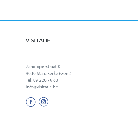
Claeysplein
lijn 60 aan de
groenstaakstraat op de N60
overstappen op
te voet (10 min stappen) of
bus 9b tot aan Maurice
VISITATIE
Claeysplein
Bus 76 aan de Sterre
n)
overstappen op
Zandloperstraat 8
bus 9b tot aan Maurice
9030 Mariakerke (Gent)
Claeysplein
Tel.
09 226 76 83
Tram 3 aan parkplein
info@visitatie.be
overstappen op
bus 9b tot aan Maurice
Claeysplein
Bus 41 aan Halte Halte Gent
Vijfwindgatenstraat
overstappen op
Tram 2 aan Korenmarkt