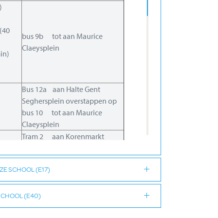
)
(40
bus 9b tot aan Maurice
Claeysplein
in)
Bus 12a aan Halte Gent
Seghersplein overstappen op
bus 10 tot aan Maurice
Claeysplein
Tram 2 aan Korenmarkt
overstappen op
bus 10 tot aan Maurice
E SCHOOL (E17)
Claeysplein
Tram 2 aan de Neptunus
35
overstappen op
SCHOOL (E40)
bus 9b tot aan Maurice