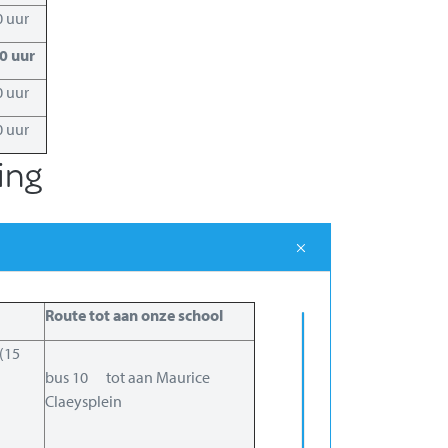
0 uur
0 uur
0 uur
0 uur
ing
Route tot aan onze school
(15
bus 10 tot aan Maurice
Claeysplein