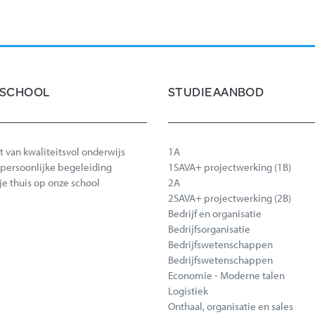
Lovendegem (35 min)
Zomergem (43 min)
 SCHOOL
STUDIEAANBOD
Sint-Denijs-Westrem (50 mi
t van kwaliteitsvol onderwijs
1A
De Pinte (60 min)
t persoonlijke begeleiding
1SAVA+ projectwerking (1B)
 je thuis op onze school
2A
2SAVA+ projectwerking (2B)
Bedrijf en organisatie
Zwijnaarde (55 min)
Bedrijfsorganisatie
Bedrijfswetenschappen
Bedrijfswetenschappen
Economie - Moderne talen
Logistiek
Onthaal, organisatie en sales
Merelbeke kerk (58 min)