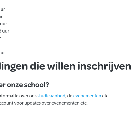
uur
ur
 uur
8 uur
r
uur
ingen die willen inschrijven
er onze school?
nformatie over ons
studieaanbod
, de
evenementen
etc.
ccount voor updates over evenementen etc.