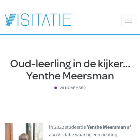
Togg
navig
Oud-leerling in de kijker...
Yenthe Meersman
28 NOVEMBER
In 2022 studeerde
Yenthe Meersman
af
aan Visitatie waar hij een richting